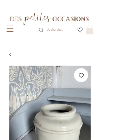
Livraison gratuite dès 80€ d'achats
(France métropolitaine)​