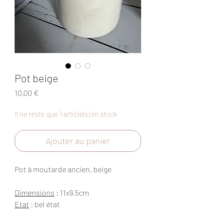
Pot beige
Prix
10,00 €
Il ne reste que 1 article(s) en stock
Ajouter au panier
Pot à moutarde ancien, beige
Dimensions
: 11x9,5cm
Etat
: bel état