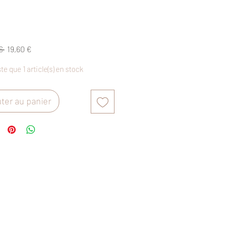
Prix
Prix
€ 
19,60 €
original
promotionnel
ste que 1 article(s) en stock
ter au panier