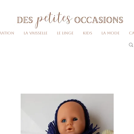
Livraison gratuite dès 80€ d'achats
(France métropolitaine)​
ration
La vaisselle
Le linge
Kids
La Mode
Ca