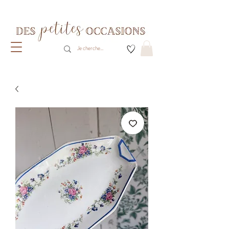
Livraison gratuite dès 80€ d'achats
(France métropolitaine)​