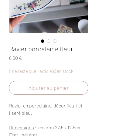
Ravier porcelaine fleuri
Prix
6,00 €
Il ne reste que 1 article(s) en stock
Ajouter au panier
Ravier en porcelaine, décor fleuri et
liseré bleu.
Dimensions
: environ 22,5 x 12,5cm
Etat
: bel état