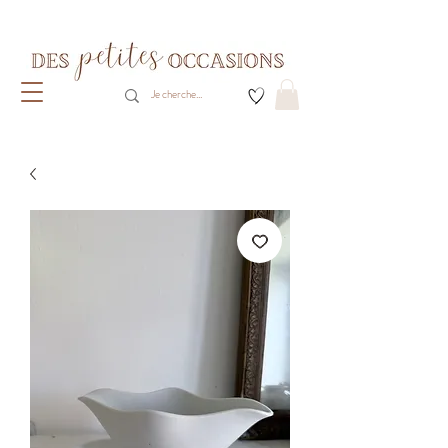
Livraison gratuite dès 80€ d'achats
(France métropolitaine)​