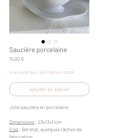
Saucière porcelaine
Prix
15,00 €
Il ne reste que 1 article(s) en stock
Ajouter au panier
Jolie saucière en porcelaine
Dimensions
: 23x13x11cm
Etat
: Bel état, quelques tâches de
fabrication