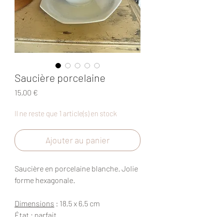
Saucière porcelaine
Prix
15,00 €
Il ne reste que 1 article(s) en stock
Ajouter au panier
Saucière en porcelaine blanche. Jolie
forme hexagonale.
Dimensions
: 18,5 x 6,5 cm
État
: parfait