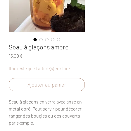
Seau à glaçons ambré
Prix
15,00 €
Il ne reste que 1 article(s) en stock
Ajouter au panier
Seau à glaçons en verre avec anse en
métal doré. Peut servir pour décorer,
ranger des bougies ou des couverts
par exemple.