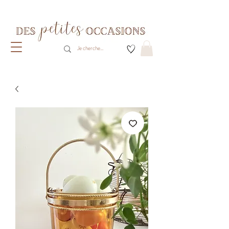
Livraison gratuite dès 80€ d'achats
(France métropolitaine)​