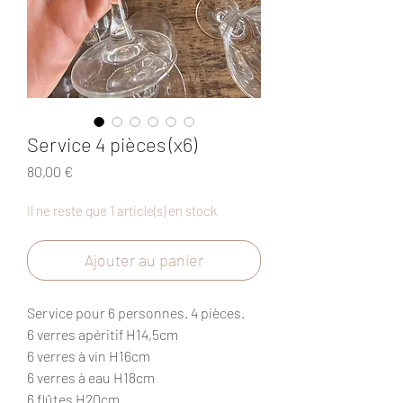
Service 4 pièces (x6)
Prix
80,00 €
Il ne reste que 1 article(s) en stock
Ajouter au panier
Service pour 6 personnes. 4 pièces.
6 verres apéritif H14,5cm
6 verres à vin H16cm
6 verres à eau H18cm
6 flûtes H20cm