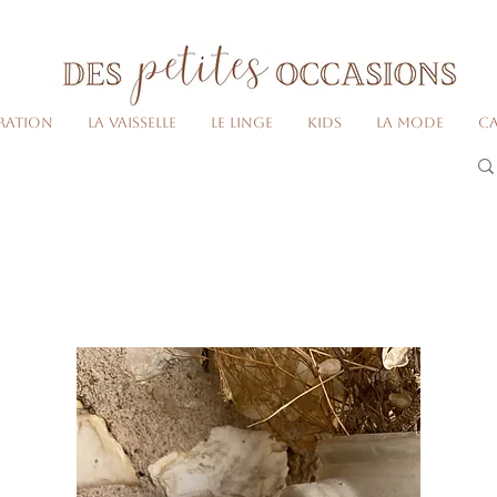
Livraison gratuite dès 80€ d'achats
(France métropolitaine)​
ration
La vaisselle
Le linge
Kids
La Mode
Ca