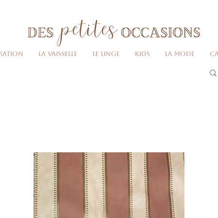
Livraison gratuite dès 80€ d'achats
(France métropolitaine)​
ration
La vaisselle
Le linge
Kids
La Mode
Ca