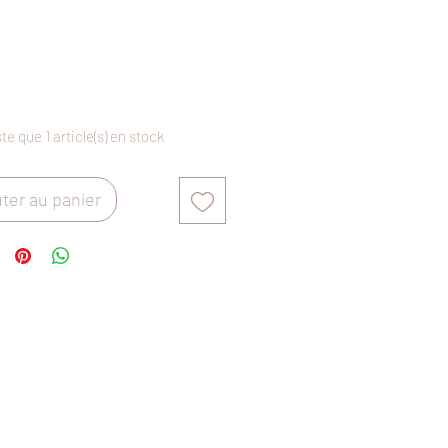
Prix
€
ste que 1 article(s) en stock
ter au panier