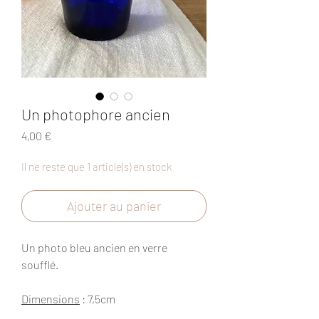
Un photophore ancien
Prix
4,00 €
Il ne reste que 1 article(s) en stock
Ajouter au panier
Un photo bleu ancien en verre
soufflé.
Dimensions
: 7,5cm