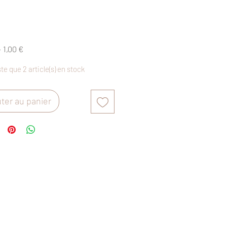
Prix
Prix
 
1,00 €
original
promotionnel
ste que 2 article(s) en stock
ter au panier