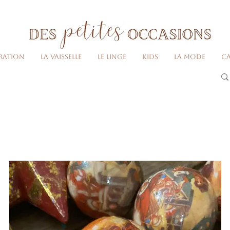
Livraison gratuite dès 80€ d'achats
(France métropolitaine)​
ration
La vaisselle
Le linge
Kids
La Mode
Ca