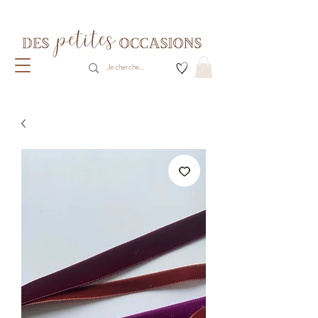
Livraison gratuite dès 80€ d'achats
(France métropolitaine)​